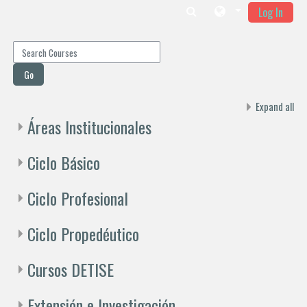
Log In
Skip to main content
Search Courses
Go
Expand all
Áreas Institucionales
Ciclo Básico
Ciclo Profesional
Ciclo Propedéutico
Cursos DETISE
Extensión e Investigación