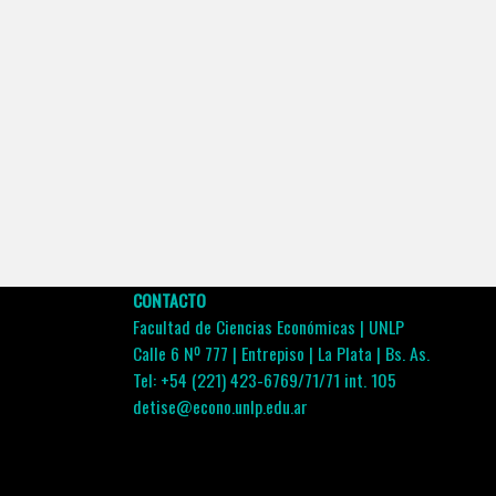
CONTACTO
Facultad de Ciencias Económicas | UNLP
Calle 6 Nº 777 | Entrepiso | La Plata | Bs. As.
Tel: +54 (221) 423-6769/71/71 int. 105
detise@econo.unlp.edu.ar