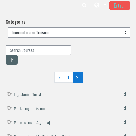
Entrar
Salta al contenido principal
Categorías:
Search Courses
Ir
Anterior
(actual)
«
1
2
Legislación Turística
Marketing Turístico
Matemática I (Algebra)